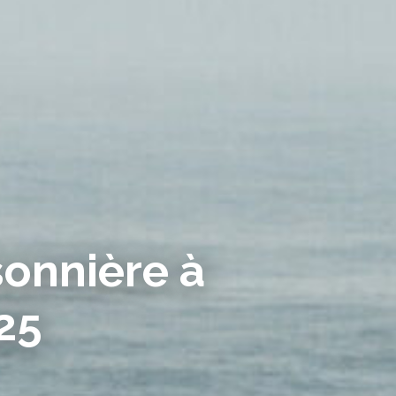
sonnière à
25